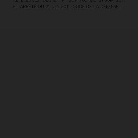
RÉFÉRENCES: DÉCRET N° 2011-705 DU 21 JUIN 2011
ET ARRÊTÉ DU 21 JUIN 2011, CODE DE LA DÉFENSE.