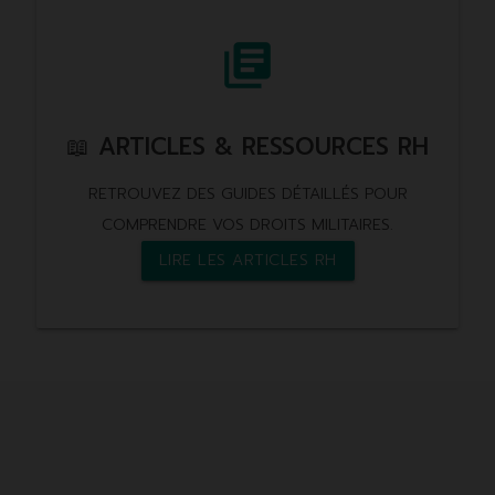
library_books
📖 ARTICLES & RESSOURCES RH
RETROUVEZ DES GUIDES DÉTAILLÉS POUR
COMPRENDRE VOS DROITS MILITAIRES.
LIRE LES ARTICLES RH