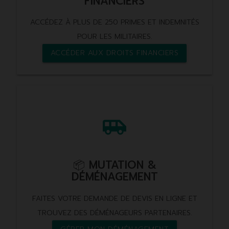
FINANCIERS
ACCÉDEZ À PLUS DE 250 PRIMES ET INDEMNITÉS
POUR LES MILITAIRES.
ACCÉDER AUX DROITS FINANCIERS
airport_shuttle
📦 MUTATION &
DÉMÉNAGEMENT
FAITES VOTRE DEMANDE DE DEVIS EN LIGNE ET
TROUVEZ DES DÉMÉNAGEURS PARTENAIRES.