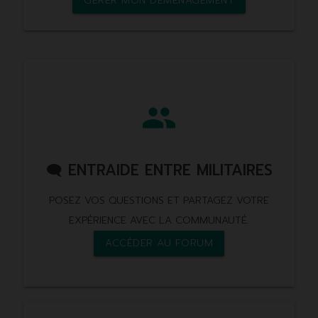
GÉRER MON DÉMÉNAGEMENT
group
🗨️ ENTRAIDE ENTRE MILITAIRES
POSEZ VOS QUESTIONS ET PARTAGEZ VOTRE
EXPÉRIENCE AVEC LA COMMUNAUTÉ.
ACCÉDER AU FORUM