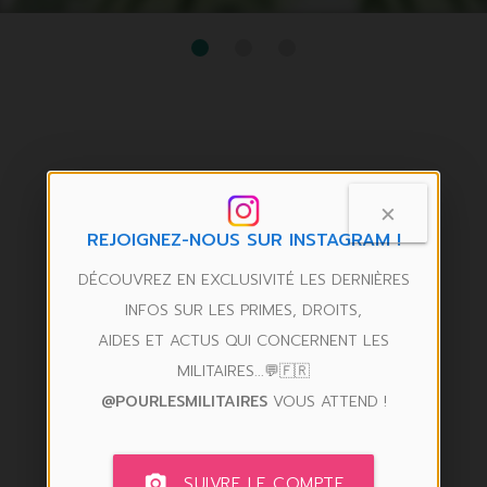
×
REJOIGNEZ-NOUS SUR INSTAGRAM !
DÉCOUVREZ EN EXCLUSIVITÉ LES DERNIÈRES
INFOS SUR LES PRIMES, DROITS,
AIDES ET ACTUS QUI CONCERNENT LES
MILITAIRES...💬🇫🇷
@POURLESMILITAIRES
VOUS ATTEND !
camera_alt
SUIVRE LE COMPTE